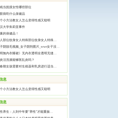
戏当抚摸女性哪些部位
脏病吃什么保健品
个小方法教女人怎么变得性感又聪明
汉大学朱莉亚事件
巢的保健品！
人部位纹身女人特殊部位纹身女人特殊…
子阴脱毛视频_女子阴刑图片_wwe女子没…
明無內衣睡裙》无内衣透明全透明无缝…
炎洁洗液能够医乱炎吗？
春期女孩需要对生殖器和乳房进行适当…
信息
个小方法教女人怎么变得性感又聪明
信息
性养生：人到中年要“养性”才能重振…