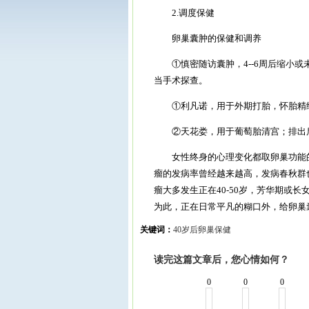
2.调度保健
卵巢囊肿的保健和调养
①慎密随访囊肿，4--6周后缩小或
当手术探查。
①利凡诺，用于外期打胎，怀胎精细
②天花娄，用于葡萄胎清宫；排出后
女性终身的心理变化都取卵巢功能的
瘤的发病率曾经越来越高，发病春秋群也
瘤大多发生正在40-50岁，芳华期或
为此，正在日常平凡的糊口外，给卵巢
关键词：
40岁后卵巢保健
读完这篇文章后，您心情如何？
0
0
0