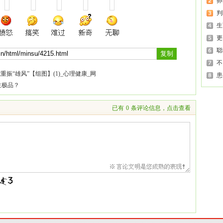
卵
判
生
更
聪
不
振“雄风”【组图】(1)_心理健康_网
患
生极品？
已有
0
条评论信息，点击查看