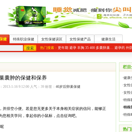
保健
特殊职业保健
女性保健误区
女性保健产品
健康生活
热门搜索：
更年期
避孕
丰胸
35
400
多囊卵巢…
避孕药
外
栏目
巢囊肿的保健和保养
·
健康
·
女性
013-1-16 9:12:00 人气：
39
标签：
40岁后卵巢保健
·
女性
·
特殊
·
特殊
并排空小便。若是您无更多关于本身相关症状的信问，能够正
·
特殊
为您相关学问，拿起你的小鼠标，点击征询吧。
呢
热门