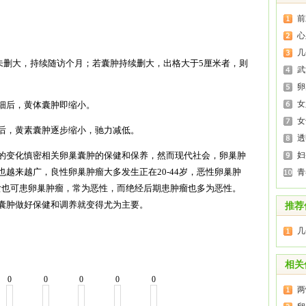
前
心
几
未删大，持续随访个月；若囊肿持续删大，出格大于5厘米者，则
武
卵
女
后，黄体囊肿即缩小。
女
，黄素囊肿逐步缩小，驰力减低。
透
变化慎密相关卵巢囊肿的保健和保养，然而现代社会，卵巢肿
妇
越来越广，良性卵巢肿瘤大多发生正在20-44岁，恶性卵巢肿
青
长女也可患卵巢肿瘤，常为恶性，而绝经后期患肿瘤也多为恶性。
囊肿做好保健和调养就变得尤为主要。
推荐
几
相关
0
0
0
0
0
两