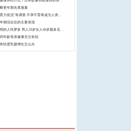
巢保养吃什么？日本妙巢明星推荐的养…
断更年期先查激素
育力状况”有调查 不孕不育将成为人类…
年期综合症的主要表现
明的人性梦多 男人20岁女人40岁最多见…
同年龄母亲健康关注有别
有轻度乳腺增生怎么办