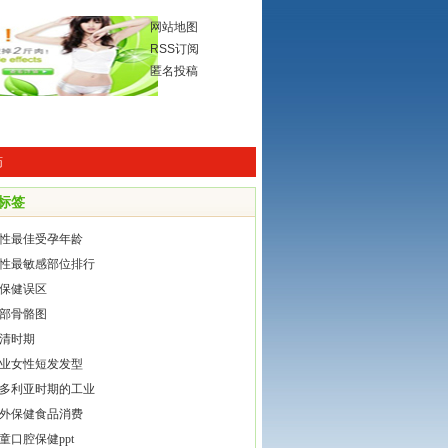
网站地图
RSS订阅
匿名投稿
药
标签
性最佳受孕年龄
性最敏感部位排行
保健误区
部骨骼图
清时期
业女性短发发型
多利亚时期的工业
外保健食品消费
童口腔保健ppt