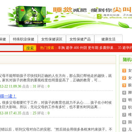
保健
特殊职业保健
女性保健误区
女性保健产品
健康生活
热门搜索：
丰胸
避孕
400
外阴
更年期
多囊卵巢…
35
避孕
随机
女
父母不能帮助孩子尽快找到正确的人生方向，那么我们帮他走的越快，就
女
，家长对孩子的教育的重视程度也明显提高了，正确的教育，可…
眼
12-22 11.09.36
点击：
31
评论：
0
脚
值得一读！
明
，很多父母都要忙于工作，对孩子的教育也就力不从心……孩子在小时候
生巨大影响。所以，无论父母的工作有多忙，也不要长时间远离…
职
12-18 17.41.35
点击：
25
评论：
0
维
国
犯错以后，听到父母对自己的安慰。”然后就会用很多条框来约束孩子。不
儿