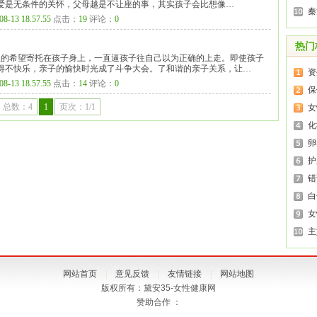
爱是无条件的关怀，父母越是不让座的事，其实孩子会比想像…
秦
08-13 18.57.55
点击：
19
评论：
0
热门
生的希望寄托在孩子身上，一直逼孩子往自己以为正确的上走。即使孩子
得不快乐，亲子的愉快时光成了斗争大会。了和谐的亲子关系，让…
资
08-13 18.57.55
点击：
14
评论：
0
保
总数：4
1
页次：1/1
女
化
卵
护
错
白
女
主
网站首页
|
意见反馈
|
友情链接
|
网站地图
版权所有：黛安35-女性健康网
赞助合作 ：