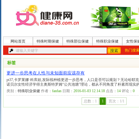
网站首页
特殊时期保健
特殊部位保健
特殊职业保健
女性保
热门搜
标签
更进一步思考在人性与未知面前应该存有
pt37,卡罗莱娜·科库娃,发际线种植更进一步思考，人口是否可以规划？无论哈
诺贝尔女性经济学得主奥斯特罗姆“公共池塘”理论，都从不同角度了朴素而现实的
类别：
特殊职业保健
作者：
fanfan
日期：
2016-01-03 12.14.18
点击：
14
评论：
0
总数：1
1
页次：1/1