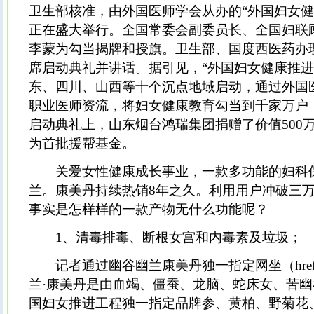
卫生部核准，由外国医师学会从办的“外国妇女健
正在盛大举行。全国常委会副委员长、全国妇联
李蒙为勾当揭牌和授旗。卫生部、国度西医药办
席启动典礼并讲话。据引见，“外国妇女健康推进
东、四川、山西等十个沉点地域启动，通过外国
职业医师资流，将妇女健康教育勾当到千家万户
启动典礼上，山东烟台鸿瑞集团捐赠了价值500
为首批援帮基金。
关爱女性健康成长事业，一款多功能的妇科
兰。康美丹持续热销8年之久。利用用户冲破三
事实是怎样样的一款产物无什么功能呢？
1、清毒排毒、断根女宫和内毒素及垃圾；
记者通过幽谷幽兰康美丹独一指定网坐（href
兰·康美丹是由血竭、僵蚕、龙脑、蛇床女、苦
国妇女推进工程独一指定品牌参、黄柏、野菊花