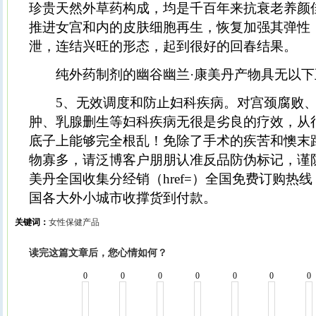
珍贵天然外草药构成，均是千百年来抗衰老养颜
推进女宫和内的皮肤细胞再生，恢复加强其弹性
泄，连结兴旺的形态，起到很好的回春结果。
纯外药制剂的幽谷幽兰·康美丹产物具无以下
5、无效调度和防止妇科疾病。对宫颈腐败、
肿、乳腺删生等妇科疾病无很是劣良的疗效，从
底子上能够完全根乱！免除了手术的疾苦和懊末
物寡多，请泛博客户朋朋认准反品防伪标记，谨
美丹全国收集分经销（href=）全国免费订购热线：40
国各大外小城市收撑货到付款。
关键词：
女性保健产品
读完这篇文章后，您心情如何？
0
0
0
0
0
0
0