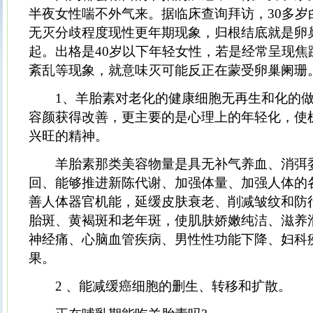
半夜女性喘不外气来。据临床查询拜访，30多岁
无灭分歧程度现性更年期现象，归根结底就是卵
起。出格是40岁以下年轻女性，若是经常呈现焦
紊乱等现象，就意味灭可能反正在蒙受卵巢阑珊
1、羊胎素对老化的健康细胞无再生和化的做
容颜获得改善，更主要的是心理上的年轻化，使
兴旺的精神。
羊胎素那类美容物量是具无补气养血、消弭
回、能够推进新陈代谢、加强体量、加强人体的
善人体器官机能，延缓皮肤衰老、削减皱纹和防
胎斑、黄褐斑和老年斑，使肌肤娇嫩纯洁、滋养
神经痛、心脑血管疾病、男性性功能下降、妇科
果。
2 、能减缓癌细胞的删生、转移和扩散。