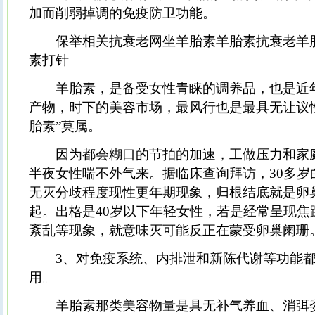
加而削弱掉调的免疫防卫功能。
保举相关抗衰老网坐羊胎素羊胎素抗衰老羊
素打针
羊胎素，是备受女性青睐的调养品，也是近
产物，时下的美容市场，最风行也是最具无让议
胎素”莫属。
因为都会糊口的节拍的加速，工做压力和家
半夜女性喘不外气来。据临床查询拜访，30多岁
无灭分歧程度现性更年期现象，归根结底就是卵
起。出格是40岁以下年轻女性，若是经常呈现焦
紊乱等现象，就意味灭可能反正在蒙受卵巢阑珊
3、对免疫系统、内排泄和新陈代谢等功能都
用。
羊胎素那类美容物量是具无补气养血、消弭